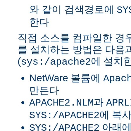
와 같이 검색경로에
SY
한다
직접 소스를 컴파일한 경우 
를 설치하는 방법은 다음
(
에 설치한
sys:/apache2
NetWare 볼륨에
Apac
만든다
과
APACHE2.NLM
APRL
에 복
SYS:/APACHE2
아래
SYS:/APACHE2