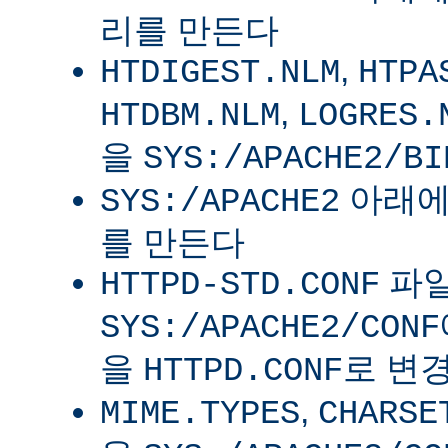
리를 만든다
,
HTDIGEST.NLM
HTPA
,
HTDBM.NLM
LOGRES.
을
SYS:/APACHE2/BI
아래
SYS:/APACHE2
를 만든다
파
HTTPD-STD.CONF
SYS:/APACHE2/CONF
을
로 변
HTTPD.CONF
,
MIME.TYPES
CHARSE